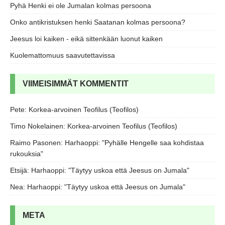
Pyhä Henki ei ole Jumalan kolmas persoona
Onko antikristuksen henki Saatanan kolmas persoona?
Jeesus loi kaiken - eikä sittenkään luonut kaiken
Kuolemattomuus saavutettavissa
VIIMEISIMMÄT KOMMENTIT
Pete
:
Korkea-arvoinen Teofilus (Teofilos)
Timo Nokelainen
:
Korkea-arvoinen Teofilus (Teofilos)
Raimo Pasonen
:
Harhaoppi: "Pyhälle Hengelle saa kohdistaa
rukouksia"
Etsijä
:
Harhaoppi: "Täytyy uskoa että Jeesus on Jumala"
Nea
:
Harhaoppi: "Täytyy uskoa että Jeesus on Jumala"
META