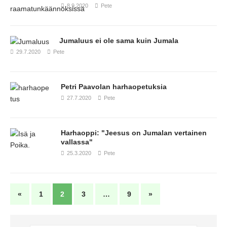
8.9.2020
Pete
Jumaluus ei ole sama kuin Jumala
29.7.2020
Pete
Petri Paavolan harhaopetuksia
27.7.2020
Pete
Harhaoppi: "Jeesus on Jumalan vertainen
vallassa"
25.3.2020
Pete
«
1
2
3
…
9
»