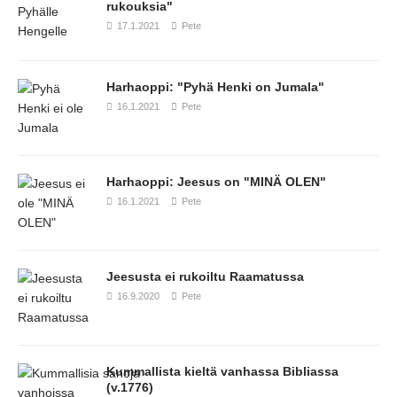
rukouksia"
17.1.2021
Pete
Harhaoppi: "Pyhä Henki on Jumala"
16.1.2021
Pete
Harhaoppi: Jeesus on "MINÄ OLEN"
16.1.2021
Pete
Jeesusta ei rukoiltu Raamatussa
16.9.2020
Pete
Kummallista kieltä vanhassa Bibliassa
(v.1776)