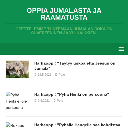
OPPIA JUMALASTA JA
RAAMATUSTA
OPETTELEMME TUNTEMAAN JUMALAN JOKA ON
SUVEREENINEN JA YLI KAIKKIEN.
Harhaoppi: "Täytyy uskoa että Jeesus on
Jumala"
12.5.2021
Pete
Harhaoppi: "Pyhä Henki on persoona"
9.4.2021
Pete
Harhaoppi: "Pyhälle Hengelle saa kohdistaa