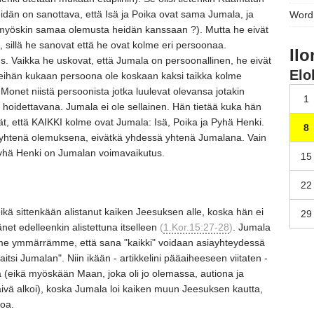
eidän on sanottava,
että Isä ja Poika ovat sama Jumala,
ja
Word
 myöskin samaa olemusta heidän kanssaan
?)
. Mutta he eivät
,
sillä he sanovat että he ovat kolme eri persoonaa.
Ilo
s.
Vaikka he uskovat,
että Jumala on persoonallinen,
he eivät
Elo
ihän kukaan persoona ole koskaan kaksi taikka kolme
Monet niistä persoonista jotka luulevat olevansa jotakin
1
n hoidettavana.
Jumala ei ole sellainen.
Hän tietää kuka hän
ät,
että KAIKKI kolme ovat Jumala:
Isä,
Poika ja Pyhä Henki.
8
 yhtenä olemuksena,
eivätkä yhdessä yhtenä Jumalana.
Vain
yhä Henki on Jumalan voimavaikutus.
15
22
ikä sittenkään alistanut kaiken Jeesuksen alle,
koska hän ei
29
net edelleenkin alistettuna itselleen
(
1.Kor.15:27-28
)
. Jumala
 me ymmärrämme,
että sana
"kaikki"
voidaan asiayhteydessä
itsi Jumalan"
. Niin ikään
- artikkelini pääaiheeseen viitaten
-
ä
(eikä myöskään Maan,
joka oli jo olemassa,
autiona ja
vä alkoi)
, koska Jumala loi kaiken muun Jeesuksen kautta,
koa.