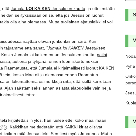
,
että
Jumala
LOI KAIKEN
Jeesuksen kautta
, ja ettei mitään
heidän selityksissään on se,
että jos Jeesus on luonut
takia olla aina olemassa.
Mutta tuollainen ajatusleikki ei voi
V
aisuudessa näyttää olevan jonkunlainen särö.
Kun
in tajuamme että sanat,
"Jumala loi KAIKEN Jeesuksen
Koska
Jumala loi kaiken muun Jeesuksen kautta,
paitsi
Nooa 
massa,
autiona ja tyhjänä,
ennen luomiskertomuksen
Pyhä 
taa Raamatusta,
että Jumala ei kirjaimellisesti luonut KAIKEN
 tein,
koska Maa oli jo olemassa ennen Raamatun
Onko 
a on lukemattomia esimerkkejä siitä,
että siellä kerrotaan
pers
ta.
Ajan säästämiseksi annan asiasta alapuolelle vain neljä
Jeesu
rjaimellisesti totta:
Kuole
ki kirjoitettaisiin ylös,
hän luulee ettei koko maailmaan
V
:25
)
. Kaikkihan me tiedetään että KAIKKI kirjat olisivat
et kaiken mitä Jeesus teki.
Sen tiesi myös Johannes.
Mutta