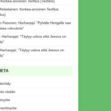
:
Korkea-arvoinen Teofilus (Teofilos)
 Nokelainen
:
Korkea-arvoinen Teofilus
los)
o Pasonen
:
Harhaoppi: "Pyhälle Hengelle saa
staa rukouksia"
:
Harhaoppi: "Täytyy uskoa että Jeesus on
la"
Harhaoppi: "Täytyy uskoa että Jeesus on
la"
META
teröidy
udu sisään
tösyöte
enttisyöte