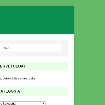
TERVETULOA!
 tietopläjäys sivustosta
KATEGORIAT