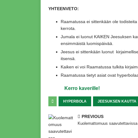
YHTEENVETO:
Raamatussa ei sittenkään ole todisteita s
kerrota.
Jumala ei luonut KAIKEN Jeesuksen kau
ensimmäistä luomispäivää.
Jeesus ei sittenkään luonut kirjaimellis
itsensä.
Kaiken ei voi Raamatussa tulkita kirjaime
Raamatussa tietyt asiat ovat hyperbola
Kerro kaverille!
HYPERBOLA
JEESUKSEN KAUTTA
PREVIOUS
Kuolemattomuus saavutettavissa