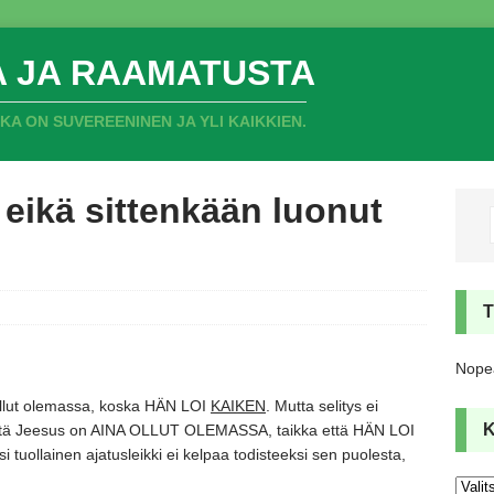
A JA RAAMATUSTA
 ON SUVEREENINEN JA YLI KAIKKIEN.
 eikä sittenkään luonut
Nopea
llut olemassa,
koska HÄN LOI
KAIKEN
. Mutta selitys ei
tä Jeesus on AINA OLLUT OLEMASSA,
taikka että HÄN LOI
i tuollainen ajatusleikki ei kelpaa todisteeksi sen puolesta,