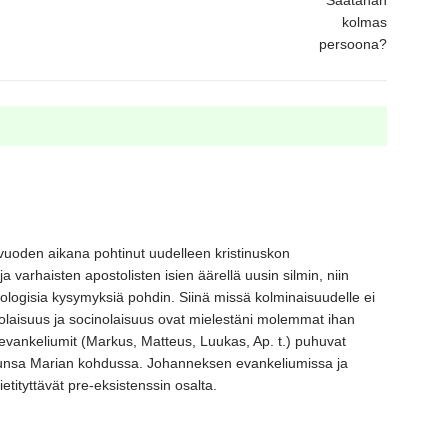
n vuoden aikana pohtinut uudelleen kristinuskon
varhaisten apostolisten isien äärellä uusin silmin, niin
stologisia kysymyksiä pohdin. Siinä missä kolminaisuudelle ei
iolaisuus ja socinolaisuus ovat mielestäni molemmat ihan
 evankeliumit (Markus, Matteus, Luukas, Ap. t.) puhuvat
lkunsa Marian kohdussa. Johanneksen evankeliumissa ja
ietityttävät pre-eksistenssin osalta.