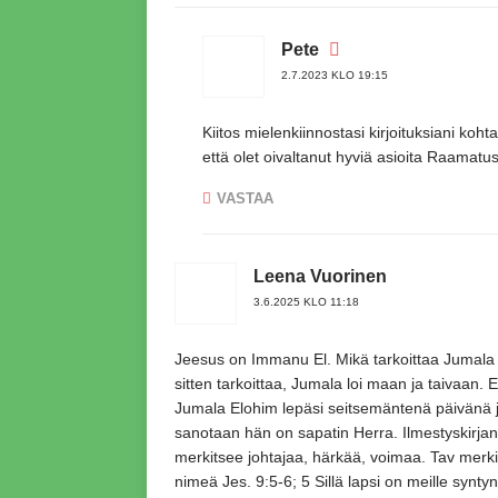
Pete
2.7.2023 KLO 19:15
Kiitos mielenkiinnostasi kirjoituksiani kohta
että olet oivaltanut hyviä asioita Raamatu
VASTAA
Leena Vuorinen
3.6.2025 KLO 11:18
Jeesus on Immanu El. Mikä tarkoittaa Jumal
sitten tarkoittaa, Jumala loi maan ja taivaan.
Jumala Elohim lepäsi seitsemäntenä päivänä ja
sanotaan hän on sapatin Herra. Ilmestyskirjan
merkitsee johtajaa, härkää, voimaa. Tav merkit
nimeä Jes. 9:5-6; 5 Sillä lapsi on meille syntyn