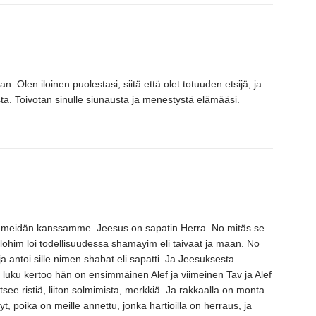
an. Olen iloinen puolestasi, siitä että olet totuuden etsijä, ja
sta. Toivotan sinulle siunausta ja menestystä elämääsi.
a meidän kanssamme. Jeesus on sapatin Herra. No mitäs se
 Elohim loi todellisuudessa shamayim eli taivaat ja maan. No
 antoi sille nimen shabat eli sapatti. Ja Jeesuksesta
 luku kertoo hän on ensimmäinen Alef ja viimeinen Tav ja Alef
see ristiä, liiton solmimista, merkkiä. Ja rakkaalla on monta
yt, poika on meille annettu, jonka hartioilla on herraus, ja