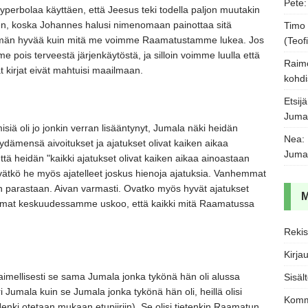
Pete
yperbolaa käyttäen,
että Jeesus teki todella paljon muutakin
n,
koska Johannes halusi nimenomaan painottaa sitä
Timo
emmän hyvää kuin mitä me voimme Raamatustamme lukea.
Jos
(Teofi
e pois terveestä järjenkäytöstä,
ja silloin voimme luulla että
Raim
at kirjat eivät mahtuisi maailmaan.
kohdi
Etsijä
Juma
siä oli jo jonkin verran lisääntynyt,
Jumala näki heidän
Nea
:
ydämensä aivoitukset ja ajatukset olivat kaiken aikaa
Juma
ttä heidän
"kaikki ajatukset olivat kaiken aikaa ainoastaan
vätkö he myös ajatelleet joskus hienoja ajatuksia.
Vanhemmat
än parastaan.
Aivan varmasti.
Ovatko myös hyvät ajatukset
mat keskuudessamme uskoo,
että kaikki mitä Raamatussa
Rekis
Kirja
imellisesti se sama Jumala jonka tykönä hän oli alussa
Sisäl
i Jumala kuin se Jumala jonka tykönä hän oli,
heillä olisi
Komm
enki otetaan mukaan etupiiriin)
. Se olisi tietenkin Raamatun