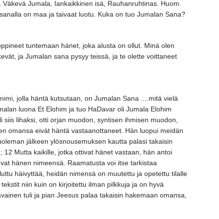
 Väkevä Jumala, Iankaikkinen isä, Rauhanruhtinas. Huom.
ran sanalla on maa ja taivaat luotu. Kuka on tuo Jumalan Sana?
tte oppineet tuntemaan hänet, joka alusta on ollut. Minä olen
 väkevät, ja Jumalan sana pysyy teissä, ja te olette voittaneet
a nimi, jolla häntä kutsutaan, on Jumalan Sana ....mitä vielä
umalan luona Et Elohim ja tuo HaDavar oli Jumala Elohim
i siis lihaksi, otti orjan muodon, syntisen ihmisen muodon,
änen omansa eivät häntä vastaanottaneet. Hän luopui meidän
kuoleman jälkeen ylösnousemuksen kautta palasi takaisin
 12 Mutta kaikille, jotka ottivat hänet vastaan, hän antoi
skovat hänen nimeensä. Raamatusta voi itse tarkistaa
uttu häivyttää, heidän nimensä on muutettu ja opetettu tilalle
kstit niin kuin on kirjoitettu ilman pilkkuja ja on hyvä
ainen tuli ja pian Jeesus palaa takaisin hakemaan omansa,