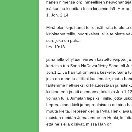
hänen nimensä on: Ihmeellinen neuvonantaja,
isä kuuluu kirjoittaa Isoin kirjaimin Isä. Her
1. Joh. 2:14
Minä olen kirjoittanut teille, isät, sillä te ole
kirjoittanut teille, nuorukaiset, sillä te olette
sen, joka on paha.
Ilm. 19:13
ja hänellä oli yllään vereen kastettu vaippa, j
kertoisin tuo Sana HaDavar/tietty Sana, oli J
Joh.1:1. Ja hän tuli omiensa keskelle, Sana tul
joka on annettu alttiiksi kuolemalle, mutta h
tähtemme hetkiseksi kirkkaudestaan ja ristin
kirkkauteen ja otti asemansa takaisin Joh.1:12;
voiman tulla Jumalan lapsiksi, niille, jotka u
heprealainen kieli ja heprealaisuus on aina hal
muuta kieltä. Hepreankieli ja Pyhä Henki avaa te
muistaa meidän Jumalamme on Henki, kuluttav
että ne siellä olisivat, missä Hän on