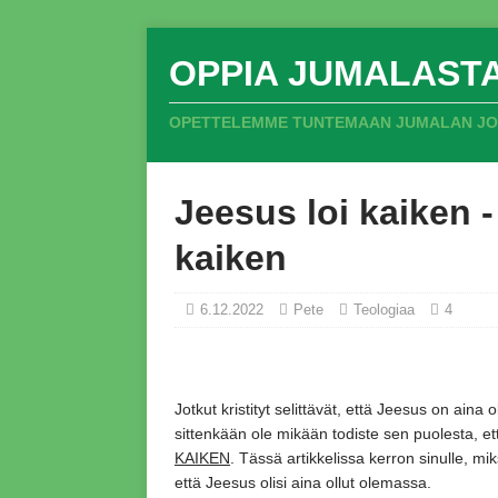
OPPIA JUMALAST
OPETTELEMME TUNTEMAAN JUMALAN JOKA
Jeesus loi kaiken -
kaiken
6.12.2022
Pete
Teologiaa
4
Jotkut kristityt selittävät,
että Jeesus on aina o
sittenkään ole mikään todiste sen puolesta,
et
KAIKEN
. Tässä artikkelissa kerron sinulle,
miks
että Jeesus olisi aina ollut olemassa.