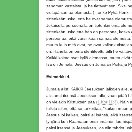
sanoman vastaista,
ja he tietävät sen.
Siksi h
vieläpä samaa olemusta
(.
..onko Pyhä Henki
sittenkään usko,
että he ovat samaa olemusta
Jokaisella persoonalla on tietenkin oma olemu
sittenkään usko että hän on persoona,
koska e
persoonaa,
eikä varsinkaan samaa olemusta.
muuta kuin mitä ovat,
he ovat kallonkutistajie
on.
Hänellä on oma identiteetti.
Silti he väittäv
Kaikki kolme ovat kyllä olemassa,
mutta eivät
Isä on Jumala.
Jeesus on Jumalan Poika ja P
Esimerkki 4:
Jumala alisti KAIKKI Jeesuksen jalkojen alle,
e
alistanut itsensä Jeesuksen alle,
vaan pitää hä
on vieläkin Kristuksen pää
(
1.Kor.11:3
)
. Näin
tulkita siten,
että se tarkoittaa,
"kaiken muun pa
Jeesus loi kaiken,
paitsi ei Isänsä,
eikä itsens
tyhjänä kun Raamatun ensimmäinen luomispäi
paitsi itsensä ja Jeesuksen,
jos niin tahdot us