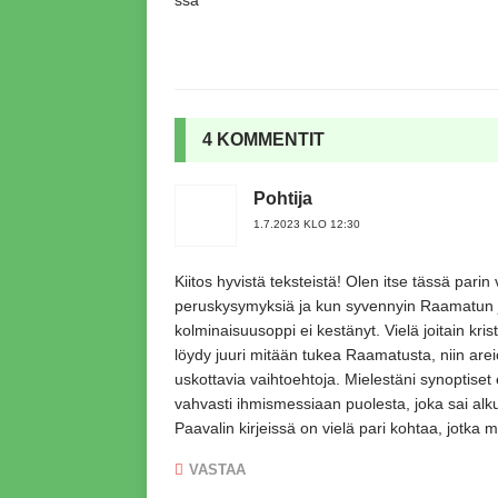
4 KOMMENTIT
Pohtija
1.7.2023 KLO 12:30
Kiitos hyvistä teksteistä! Olen itse tässä pari
peruskysymyksiä ja kun syvennyin Raamatun ja 
kolminaisuusoppi ei kestänyt. Vielä joitain kri
löydy juuri mitään tukea Raamatusta, niin are
uskottavia vaihtoehtoja. Mielestäni synoptiset
vahvasti ihmismessiaan puolesta, joka sai a
Paavalin kirjeissä on vielä pari kohtaa, jotka m
VASTAA