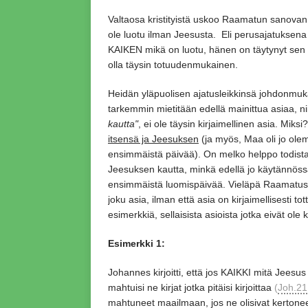
Valtaosa kristityistä uskoo Raamatun sanovan
ole luotu ilman Jeesusta.
Eli perusajatuksena 
KAIKEN mikä on luotu,
hänen on täytynyt sen 
olla täysin totuudenmukainen.
Heidän yläpuolisen ajatusleikkinsä johdonmuk
tarkemmin mietitään edellä mainittua asiaa,
ni
kautta"
, ei ole täysin kirjaimellinen asia.
Miksi?
itsensä ja Jeesuksen
(ja myös,
Maa oli jo ole
ensimmäistä päivää)
. On melko helppo todis
Jeesuksen kautta,
minkä edellä jo käytännössä
ensimmäistä luomispäivää.
Vieläpä Raamatuss
joku asia,
ilman että asia on kirjaimellisesti tot
esimerkkiä,
sellaisista asioista jotka eivät ole ki
Esimerkki 1:
Johannes kirjoitti,
että jos KAIKKI mitä Jeesus te
mahtuisi ne kirjat jotka pitäisi kirjoittaa
(
Joh.21
mahtuneet maailmaan,
jos ne olisivat kertone