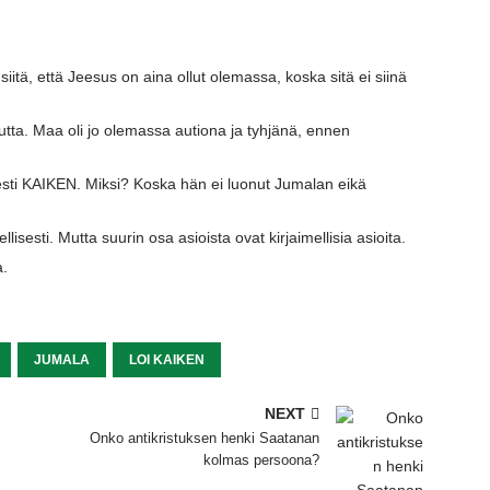
iitä,
että Jeesus on aina ollut olemassa,
koska sitä ei siinä
tta.
Maa oli jo olemassa autiona ja tyhjänä,
ennen
esti KAIKEN.
Miksi?
Koska hän ei luonut Jumalan eikä
llisesti.
Mutta suurin osa asioista ovat kirjaimellisia asioita.
a.
JUMALA
LOI KAIKEN
NEXT
Onko antikristuksen henki Saatanan
kolmas persoona?