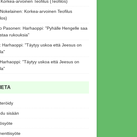
:
Korkea-arvoinen Teofilus (Teofilos)
 Nokelainen
:
Korkea-arvoinen Teofilus
los)
o Pasonen
:
Harhaoppi: "Pyhälle Hengelle saa
staa rukouksia"
:
Harhaoppi: "Täytyy uskoa että Jeesus on
la"
Harhaoppi: "Täytyy uskoa että Jeesus on
la"
META
teröidy
udu sisään
tösyöte
enttisyöte