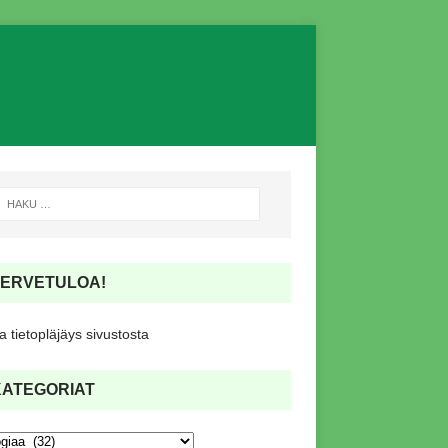
TERVETULOA!
 tietopläjäys sivustosta
KATEGORIAT