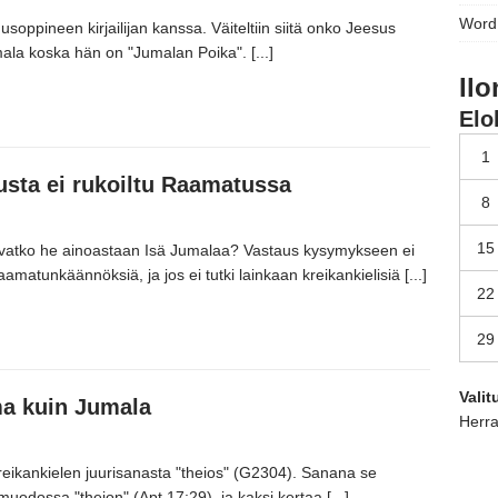
Word
usoppineen kirjailijan kanssa.
Väiteltiin siitä onko Jeesus
umala koska hän on
"Jumalan Poika"
.
[...]
Ilo
Elo
1
usta ei rukoiltu Raamatussa
8
15
ivatko he ainoastaan Isä Jumalaa?
Vastaus kysymykseen ei
raamatunkäännöksiä,
ja jos ei tutki lainkaan kreikankielisiä
[...]
22
29
Vali
ma kuin Jumala
Herra
reikankielen juurisanasta
"theios"
(G2304)
. Sanana se
a muodossa
"theion"
(
Apt.17:29
),
ja kaksi kertaa
[...]