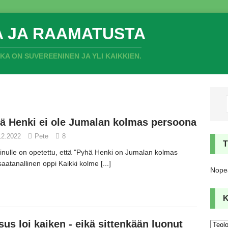
A JA RAAMATUSTA
 ON SUVEREENINEN JA YLI KAIKKIEN.
ä Henki ei ole Jumalan kolmas persoona
12.2022
Pete
8
nulle on opetettu,
että
"Pyhä Henki on Jumalan kolmas
aatanallinen oppi Kaikki kolme
[...]
Nopea
sus loi kaiken - eikä sittenkään luonut