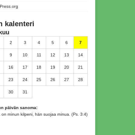
Press.org
n kalenteri
kuu
2
3
4
5
6
7
9
10
11
12
13
14
16
17
18
19
20
21
23
24
25
26
27
28
30
31
tun päivän sanoma:
 on minun kilpeni, hän suojaa minua. (Ps. 3:4)