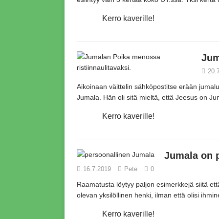
Kerro kaverille!
Jum
20.
Aikoinaan väittelin sähköpostitse erään jumalu
Jumala.
Hän oli sitä mieltä,
että Jeesus on Ju
Kerro kaverille!
Jumala on p
16.7.2019
Pete
0
Raamatusta löytyy paljon esimerkkejä siitä että
olevan yksilöllinen henki,
ilman että olisi ihmin
Kerro kaverille!