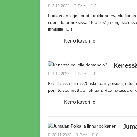
3.12.2022
Pete
2
Luukas on kirjoittanut Luukkaan evankeliumin 
suom.
käännöksissä
“Teofilos”
ja engl.kieless
ihmisille,
[...]
Kerro kaverille!
Kenessä
1.12.2022
Pete
0
Kristillisissä piireissä uskotaan yleisesti,
ettei 
perinteistä,
mutta ei faktaan.
Raamatussa ei ke
Kerro kaverille!
Juma
30.11.2022
Pete
0