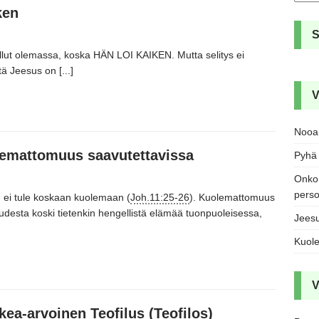
ken
llut olemassa,
koska HÄN LOI KAIKEN.
Mutta selitys ei
tä Jeesus on
[...]
V
Nooa 
emattomuus saavutettavissa
Pyhä 
Onko 
pers
,
ei tule koskaan kuolemaan
(
Joh.11:25-26
).
Kuolemattomuus
esta koski tietenkin hengellistä elämää tuonpuoleisessa,
Jeesu
Kuole
V
kea-arvoinen Teofilus (Teofilos)