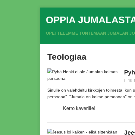
OPPIA JUMALAST
OPETTELEMME TUNTEMAAN JUMALAN JOKA
Teologiaa
Pyh
19.
Sinulle on valehdeltu kirkkojen toimesta,
kun si
persoona"
.
"Jumala on kolme persoonaa"
on s
Kerro kaverille!
Jee