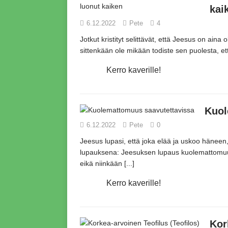
kai
6.12.2022
Pete
4
Jotkut kristityt selittävät,
että Jeesus on aina o
sittenkään ole mikään todiste sen puolesta,
et
Kerro kaverille!
Kuol
6.12.2022
Pete
0
Jeesus lupasi,
että joka elää ja uskoo häneen
lupauksena:
Jeesuksen lupaus kuolemattomuud
eikä niinkään
[...]
Kerro kaverille!
Kor