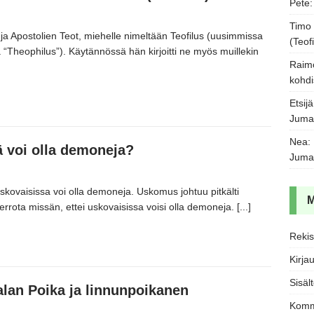
Pete
Timo
ja Apostolien Teot,
miehelle nimeltään Teofilus
(uusimmissa
(Teofi
ä
“Theophilus”
).
Käytännössä hän kirjoitti ne myös muillekin
Raim
kohdi
Etsijä
Juma
Nea
:
 voi olla demoneja?
Juma
uskovaisissa voi olla demoneja.
Uskomus johtuu pitkälti
rrota missän,
ettei uskovaisissa voisi olla demoneja.
[...]
Rekis
Kirja
Sisäl
lan Poika ja linnunpoikanen
Komm