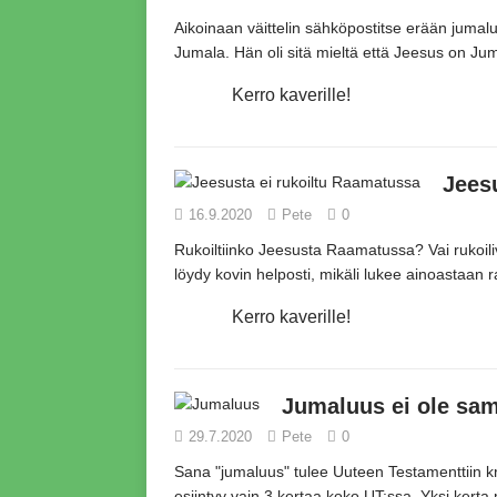
Aikoinaan väittelin sähköpostitse erään jumalu
Jumala.
Hän oli sitä mieltä että Jeesus on J
Kerro kaverille!
Jees
16.9.2020
Pete
0
Rukoiltiinko Jeesusta Raamatussa?
Vai rukoil
löydy kovin helposti,
mikäli lukee ainoastaan 
Kerro kaverille!
Jumaluus ei ole sa
29.7.2020
Pete
0
Sana
"jumaluus"
tulee Uuteen Testamenttiin k
esiintyy vain 3 kertaa koko UT:ssa.
Yksi kert