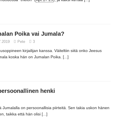
alan Poika vai Jumala?
7.2019
Pete
3
usoppineen kirjailijan kanssa.
Väiteltiin siitä onko Jeesus
mala koska hän on Jumalan Poika.
[...]
ersoonallinen henki
 Jumalalla on persoonallisia piirteitä.
Sen takia uskon hänen
en,
taikka että hän olisi
[...]