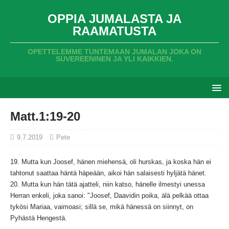
OPPIA JUMALASTA JA
RAAMATUSTA
OPETTELEMME TUNTEMAAN JUMALAN JOKA ON
SUVEREENINEN JA YLI KAIKKIEN.
Matt.1:19-20
9.7.2019
Pete
19.
Mutta kun Joosef,
hänen miehensä,
oli hurskas,
ja koska hän ei
tahtonut saattaa häntä häpeään,
aikoi hän salaisesti hyljätä hänet.
20.
Mutta kun hän tätä ajatteli,
niin katso,
hänelle ilmestyi unessa
Herran enkeli,
joka sanoi:
"Joosef,
Daavidin poika,
älä pelkää ottaa
tykösi Mariaa,
vaimoasi;
sillä se,
mikä hänessä on siinnyt,
on
Pyhästä Hengestä.