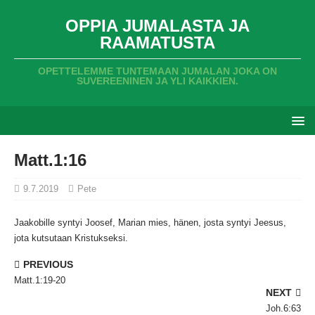
OPPIA JUMALASTA JA
RAAMATUSTA
OPETTELEMME TUNTEMAAN JUMALAN JOKA ON
SUVEREENINEN JA YLI KAIKKIEN.
Matt.1:16
9.7.2019
Pete
Jaakobille syntyi Joosef,
Marian mies,
hänen,
josta syntyi Jeesus,
jota kutsutaan Kristukseksi.
PREVIOUS
Matt.1:19-20
NEXT
Joh.6:63