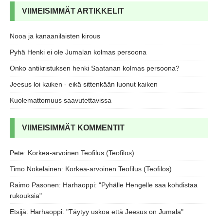
VIIMEISIMMÄT ARTIKKELIT
Nooa ja kanaanilaisten kirous
Pyhä Henki ei ole Jumalan kolmas persoona
Onko antikristuksen henki Saatanan kolmas persoona?
Jeesus loi kaiken - eikä sittenkään luonut kaiken
Kuolemattomuus saavutettavissa
VIIMEISIMMÄT KOMMENTIT
Pete
:
Korkea-arvoinen Teofilus (Teofilos)
Timo Nokelainen
:
Korkea-arvoinen Teofilus (Teofilos)
Raimo Pasonen
:
Harhaoppi: "Pyhälle Hengelle saa kohdistaa
rukouksia"
Etsijä
:
Harhaoppi: "Täytyy uskoa että Jeesus on Jumala"