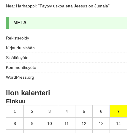
Nea
:
Harhaoppi: "Täytyy uskoa että Jeesus on Jumala"
META
Rekisteröidy
Kirjaudu sisään
Sisältösyöte
Kommenttisyöte
WordPress.org
Ilon kalenteri
Elokuu
1
2
3
4
5
6
7
8
9
10
11
12
13
14