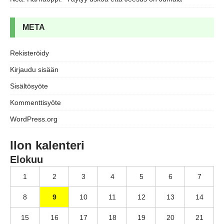
META
Rekisteröidy
Kirjaudu sisään
Sisältösyöte
Kommenttisyöte
WordPress.org
Ilon kalenteri
Elokuu
1
2
3
4
5
6
7
8
9
10
11
12
13
14
15
16
17
18
19
20
21