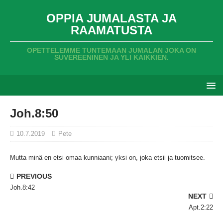
OPPIA JUMALASTA JA
RAAMATUSTA
OPETTELEMME TUNTEMAAN JUMALAN JOKA ON
SUVEREENINEN JA YLI KAIKKIEN.
Joh.8:50
10.7.2019
Pete
Mutta minä en etsi omaa kunniaani;
yksi on,
joka etsii ja tuomitsee.
PREVIOUS
Joh.8:42
NEXT
Apt.2:22