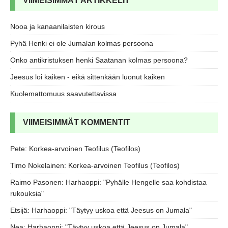
VIIMEISIMMÄT ARTIKKELIT
Nooa ja kanaanilaisten kirous
Pyhä Henki ei ole Jumalan kolmas persoona
Onko antikristuksen henki Saatanan kolmas persoona?
Jeesus loi kaiken - eikä sittenkään luonut kaiken
Kuolemattomuus saavutettavissa
VIIMEISIMMÄT KOMMENTIT
Pete
:
Korkea-arvoinen Teofilus (Teofilos)
Timo Nokelainen
:
Korkea-arvoinen Teofilus (Teofilos)
Raimo Pasonen
:
Harhaoppi: "Pyhälle Hengelle saa kohdistaa
rukouksia"
Etsijä
:
Harhaoppi: "Täytyy uskoa että Jeesus on Jumala"
Nea
:
Harhaoppi: "Täytyy uskoa että Jeesus on Jumala"