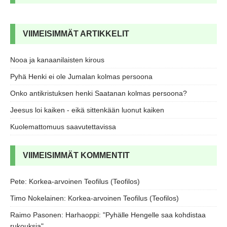
VIIMEISIMMÄT ARTIKKELIT
Nooa ja kanaanilaisten kirous
Pyhä Henki ei ole Jumalan kolmas persoona
Onko antikristuksen henki Saatanan kolmas persoona?
Jeesus loi kaiken - eikä sittenkään luonut kaiken
Kuolemattomuus saavutettavissa
VIIMEISIMMÄT KOMMENTIT
Pete
:
Korkea-arvoinen Teofilus (Teofilos)
Timo Nokelainen
:
Korkea-arvoinen Teofilus (Teofilos)
Raimo Pasonen
:
Harhaoppi: "Pyhälle Hengelle saa kohdistaa
rukouksia"