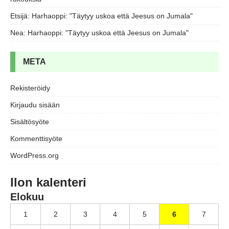
Etsijä
:
Harhaoppi: "Täytyy uskoa että Jeesus on Jumala"
Nea
:
Harhaoppi: "Täytyy uskoa että Jeesus on Jumala"
META
Rekisteröidy
Kirjaudu sisään
Sisältösyöte
Kommenttisyöte
WordPress.org
Ilon kalenteri
Elokuu
1
2
3
4
5
6
7