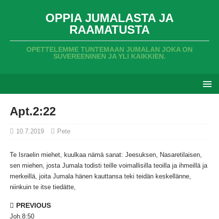
OPPIA JUMALASTA JA
RAAMATUSTA
OPETTELEMME TUNTEMAAN JUMALAN JOKA ON
SUVEREENINEN JA YLI KAIKKIEN.
Apt.2:22
10.7.2019
Pete
Te Israelin miehet,
kuulkaa nämä sanat:
Jeesuksen,
Nasaretilaisen,
sen miehen,
josta Jumala todisti teille voimallisilla teoilla ja ihmeillä ja
merkeillä,
joita Jumala hänen kauttansa teki teidän keskellänne,
niinkuin te itse tiedätte,
PREVIOUS
Joh.8:50