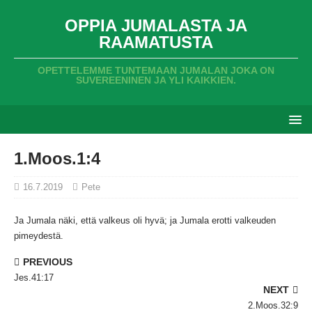
OPPIA JUMALASTA JA
RAAMATUSTA
OPETTELEMME TUNTEMAAN JUMALAN JOKA ON
SUVEREENINEN JA YLI KAIKKIEN.
1.Moos.1:4
16.7.2019
Pete
Ja Jumala näki,
että valkeus oli hyvä;
ja Jumala erotti valkeuden
pimeydestä.
PREVIOUS
Jes.41:17
NEXT
2.Moos.32:9