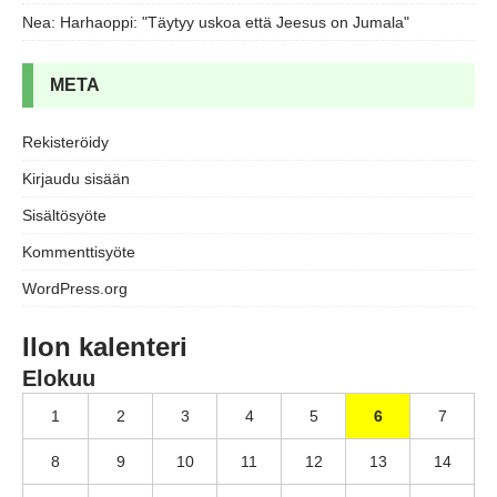
Nea
:
Harhaoppi: "Täytyy uskoa että Jeesus on Jumala"
META
Rekisteröidy
Kirjaudu sisään
Sisältösyöte
Kommenttisyöte
WordPress.org
Ilon kalenteri
Elokuu
1
2
3
4
5
6
7
8
9
10
11
12
13
14