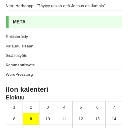
Nea
:
Harhaoppi: "Täytyy uskoa että Jeesus on Jumala"
META
Rekisteröidy
Kirjaudu sisään
Sisältösyöte
Kommenttisyöte
WordPress.org
Ilon kalenteri
Elokuu
1
2
3
4
5
6
7
8
9
10
11
12
13
14