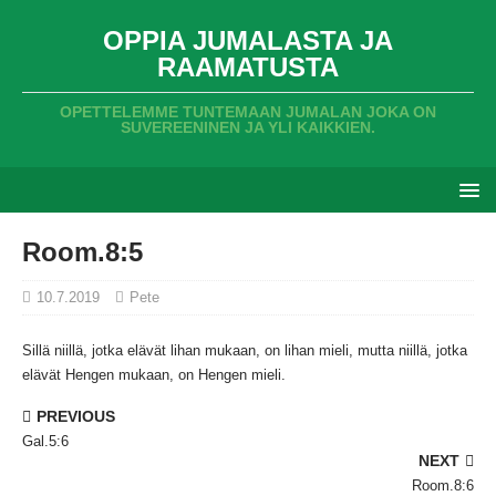
OPPIA JUMALASTA JA
RAAMATUSTA
OPETTELEMME TUNTEMAAN JUMALAN JOKA ON
SUVEREENINEN JA YLI KAIKKIEN.
Room.8:5
10.7.2019
Pete
Sillä niillä,
jotka elävät lihan mukaan,
on lihan mieli,
mutta niillä,
jotka
elävät Hengen mukaan,
on Hengen mieli.
PREVIOUS
Gal.5:6
NEXT
Room.8:6