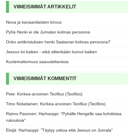
VIIMEISIMMÄT ARTIKKELIT
Nooa ja kanaanilaisten kirous
Pyhä Henki ei ole Jumalan kolmas persoona
Onko antikristuksen henki Saatanan kolmas persoona?
Jeesus loi kaiken - eikä sittenkään luonut kaiken
Kuolemattomuus saavutettavissa
VIIMEISIMMÄT KOMMENTIT
Pete
:
Korkea-arvoinen Teofilus (Teofilos)
Timo Nokelainen
:
Korkea-arvoinen Teofilus (Teofilos)
Raimo Pasonen
:
Harhaoppi: "Pyhälle Hengelle saa kohdistaa
rukouksia"
Etsijä
:
Harhaoppi: "Täytyy uskoa että Jeesus on Jumala"