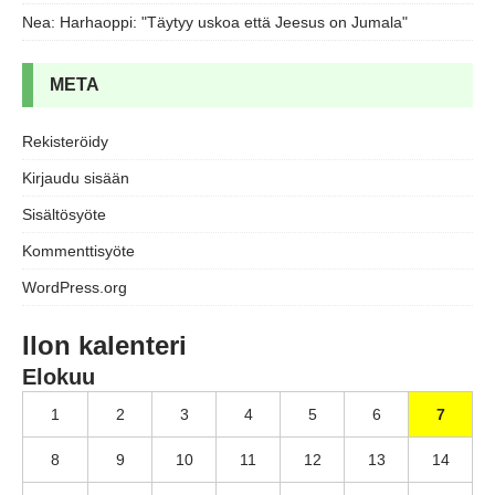
Nea
:
Harhaoppi: "Täytyy uskoa että Jeesus on Jumala"
META
Rekisteröidy
Kirjaudu sisään
Sisältösyöte
Kommenttisyöte
WordPress.org
Ilon kalenteri
Elokuu
1
2
3
4
5
6
7
8
9
10
11
12
13
14