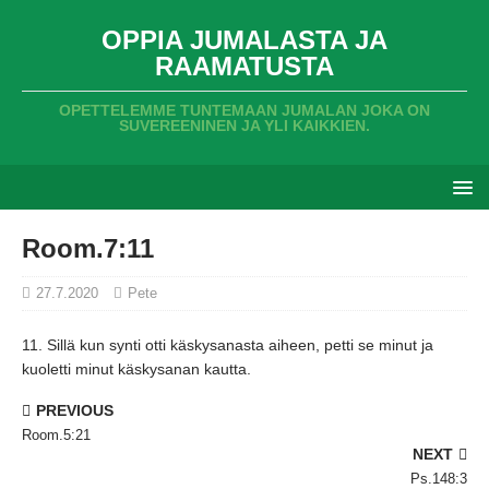
OPPIA JUMALASTA JA
RAAMATUSTA
OPETTELEMME TUNTEMAAN JUMALAN JOKA ON
SUVEREENINEN JA YLI KAIKKIEN.
Room.7:11
27.7.2020
Pete
11.
Sillä kun synti otti käskysanasta aiheen,
petti se minut ja
kuoletti minut käskysanan kautta.
PREVIOUS
Room.5:21
NEXT
Ps.148:3