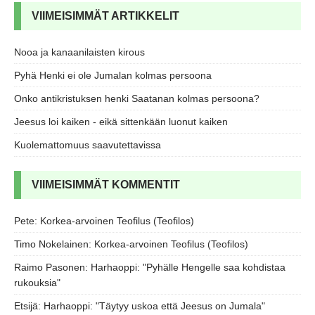
VIIMEISIMMÄT ARTIKKELIT
Nooa ja kanaanilaisten kirous
Pyhä Henki ei ole Jumalan kolmas persoona
Onko antikristuksen henki Saatanan kolmas persoona?
Jeesus loi kaiken - eikä sittenkään luonut kaiken
Kuolemattomuus saavutettavissa
VIIMEISIMMÄT KOMMENTIT
Pete
:
Korkea-arvoinen Teofilus (Teofilos)
Timo Nokelainen
:
Korkea-arvoinen Teofilus (Teofilos)
Raimo Pasonen
:
Harhaoppi: "Pyhälle Hengelle saa kohdistaa
rukouksia"
Etsijä
:
Harhaoppi: "Täytyy uskoa että Jeesus on Jumala"