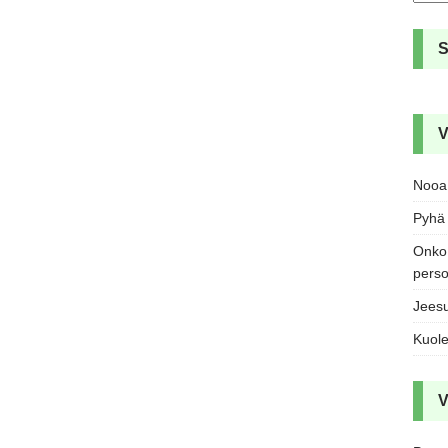
V
Nooa 
Pyhä 
Onko 
pers
Jeesu
Kuole
V