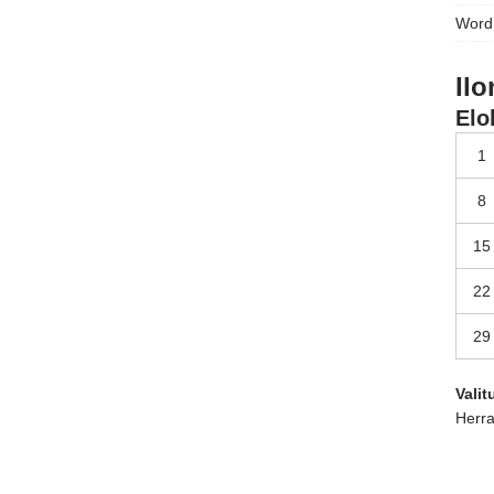
Word
Ilo
Elo
1
8
15
22
29
Vali
Herra