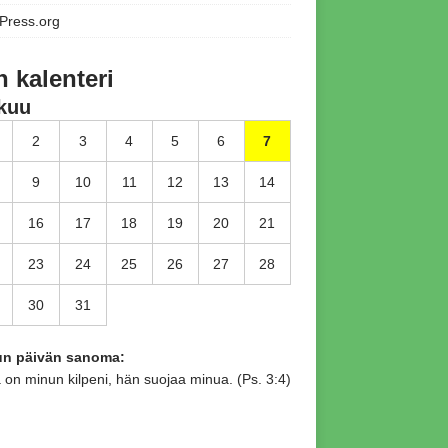
Press.org
n kalenteri
kuu
2
3
4
5
6
7
9
10
11
12
13
14
16
17
18
19
20
21
23
24
25
26
27
28
30
31
tun päivän sanoma:
 on minun kilpeni, hän suojaa minua. (Ps. 3:4)