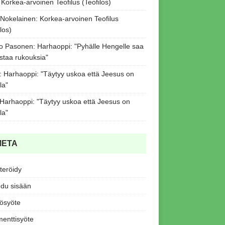
:
Korkea-arvoinen Teofilus (Teofilos)
 Nokelainen
:
Korkea-arvoinen Teofilus
los)
o Pasonen
:
Harhaoppi: "Pyhälle Hengelle saa
staa rukouksia"
:
Harhaoppi: "Täytyy uskoa että Jeesus on
la"
Harhaoppi: "Täytyy uskoa että Jeesus on
la"
META
teröidy
udu sisään
tösyöte
enttisyöte