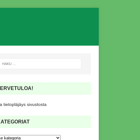
TERVETULOA!
 tietopläjäys sivustosta
KATEGORIAT