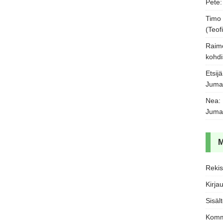
Pete
Timo
(Teofi
Raim
kohdi
Etsijä
Juma
Nea
:
Juma
Rekis
Kirja
Sisäl
Komm