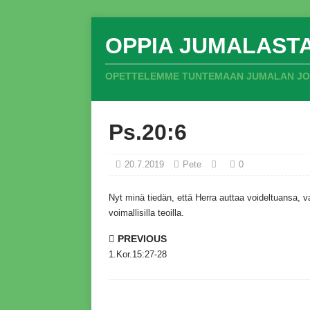
OPPIA JUMALAST
OPETTELEMME TUNTEMAAN JUMALAN JOKA
Ps.20:6
20.7.2019
Pete
0
Nyt minä tiedän,
että Herra auttaa voideltuansa,
va
voimallisilla teoilla.
PREVIOUS
1.Kor.15:27-28