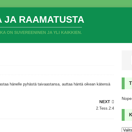
A JA RAAMATUSTA
 ON SUVEREENINEN JA YLI KAIKKIEN.
staa hänelle pyhästä taivaastansa,
auttaa häntä oikean kätensä
Nopea
NEXT
2.Tess.2:4