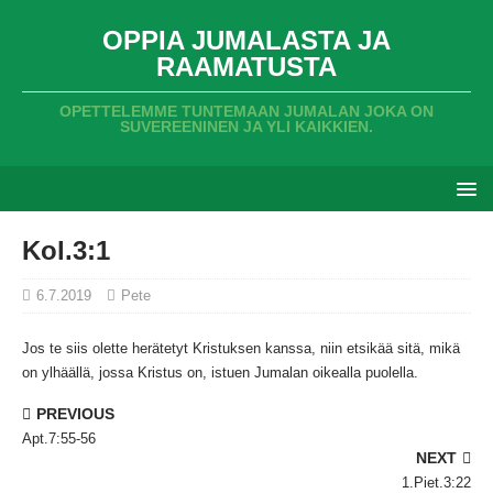
OPPIA JUMALASTA JA
RAAMATUSTA
OPETTELEMME TUNTEMAAN JUMALAN JOKA ON
SUVEREENINEN JA YLI KAIKKIEN.
Kol.3:1
6.7.2019
Pete
Jos te siis olette herätetyt Kristuksen kanssa,
niin etsikää sitä,
mikä
on ylhäällä,
jossa Kristus on,
istuen Jumalan oikealla puolella.
PREVIOUS
Apt.7:55-56
NEXT
1.Piet.3:22