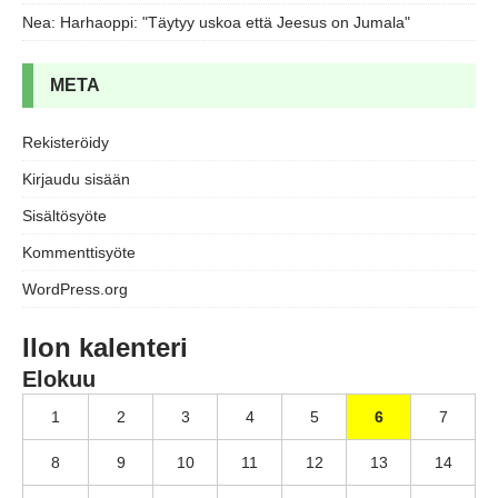
Nea
:
Harhaoppi: "Täytyy uskoa että Jeesus on Jumala"
META
Rekisteröidy
Kirjaudu sisään
Sisältösyöte
Kommenttisyöte
WordPress.org
Ilon kalenteri
Elokuu
1
2
3
4
5
6
7
8
9
10
11
12
13
14