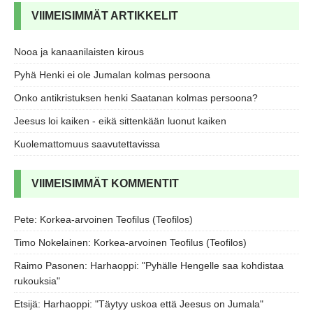
VIIMEISIMMÄT ARTIKKELIT
Nooa ja kanaanilaisten kirous
Pyhä Henki ei ole Jumalan kolmas persoona
Onko antikristuksen henki Saatanan kolmas persoona?
Jeesus loi kaiken - eikä sittenkään luonut kaiken
Kuolemattomuus saavutettavissa
VIIMEISIMMÄT KOMMENTIT
Pete
:
Korkea-arvoinen Teofilus (Teofilos)
Timo Nokelainen
:
Korkea-arvoinen Teofilus (Teofilos)
Raimo Pasonen
:
Harhaoppi: "Pyhälle Hengelle saa kohdistaa
rukouksia"
Etsijä
:
Harhaoppi: "Täytyy uskoa että Jeesus on Jumala"