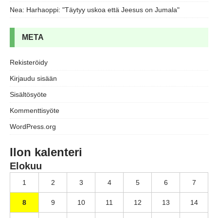
Nea
:
Harhaoppi: "Täytyy uskoa että Jeesus on Jumala"
META
Rekisteröidy
Kirjaudu sisään
Sisältösyöte
Kommenttisyöte
WordPress.org
Ilon kalenteri
Elokuu
1
2
3
4
5
6
7
8
9
10
11
12
13
14