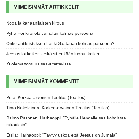
VIIMEISIMMÄT ARTIKKELIT
Nooa ja kanaanilaisten kirous
Pyhä Henki ei ole Jumalan kolmas persoona
Onko antikristuksen henki Saatanan kolmas persoona?
Jeesus loi kaiken - eikä sittenkään luonut kaiken
Kuolemattomuus saavutettavissa
VIIMEISIMMÄT KOMMENTIT
Pete
:
Korkea-arvoinen Teofilus (Teofilos)
Timo Nokelainen
:
Korkea-arvoinen Teofilus (Teofilos)
Raimo Pasonen
:
Harhaoppi: "Pyhälle Hengelle saa kohdistaa
rukouksia"
Etsijä
:
Harhaoppi: "Täytyy uskoa että Jeesus on Jumala"