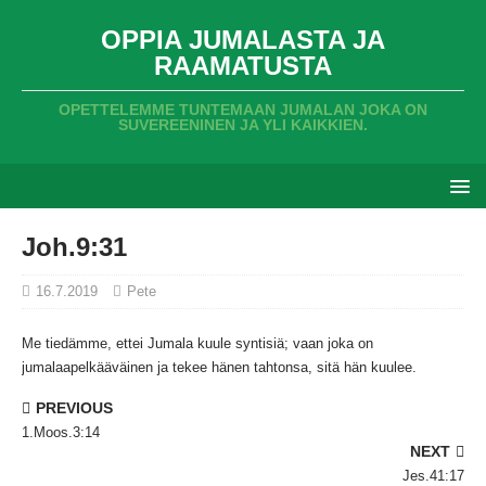
OPPIA JUMALASTA JA
RAAMATUSTA
OPETTELEMME TUNTEMAAN JUMALAN JOKA ON
SUVEREENINEN JA YLI KAIKKIEN.
Joh.9:31
16.7.2019
Pete
Me tiedämme,
ettei Jumala kuule syntisiä;
vaan joka on
jumalaapelkääväinen ja tekee hänen tahtonsa,
sitä hän kuulee.
PREVIOUS
1.Moos.3:14
NEXT
Jes.41:17