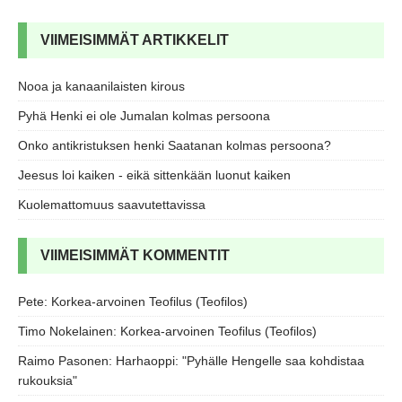
VIIMEISIMMÄT ARTIKKELIT
Nooa ja kanaanilaisten kirous
Pyhä Henki ei ole Jumalan kolmas persoona
Onko antikristuksen henki Saatanan kolmas persoona?
Jeesus loi kaiken - eikä sittenkään luonut kaiken
Kuolemattomuus saavutettavissa
VIIMEISIMMÄT KOMMENTIT
Pete
:
Korkea-arvoinen Teofilus (Teofilos)
Timo Nokelainen
:
Korkea-arvoinen Teofilus (Teofilos)
Raimo Pasonen
:
Harhaoppi: "Pyhälle Hengelle saa kohdistaa
rukouksia"