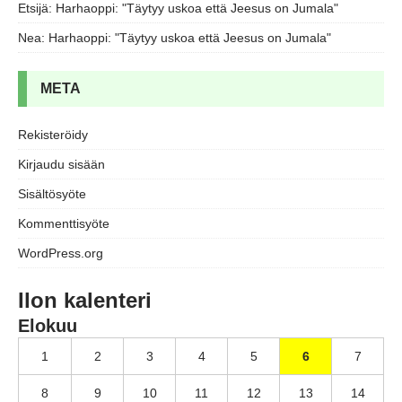
Etsijä
:
Harhaoppi: "Täytyy uskoa että Jeesus on Jumala"
Nea
:
Harhaoppi: "Täytyy uskoa että Jeesus on Jumala"
META
Rekisteröidy
Kirjaudu sisään
Sisältösyöte
Kommenttisyöte
WordPress.org
Ilon kalenteri
Elokuu
1
2
3
4
5
6
7
8
9
10
11
12
13
14