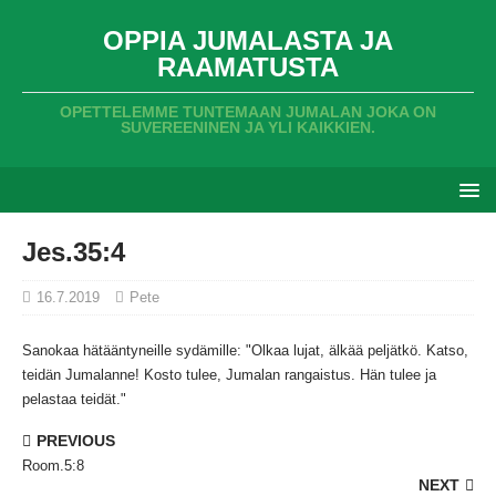
OPPIA JUMALASTA JA
RAAMATUSTA
OPETTELEMME TUNTEMAAN JUMALAN JOKA ON
SUVEREENINEN JA YLI KAIKKIEN.
Jes.35:4
16.7.2019
Pete
Sanokaa hätääntyneille sydämille:
"Olkaa lujat,
älkää peljätkö.
Katso,
teidän Jumalanne!
Kosto tulee,
Jumalan rangaistus.
Hän tulee ja
pelastaa teidät.
"
PREVIOUS
Room.5:8
NEXT