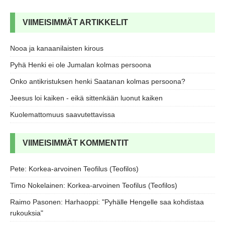
VIIMEISIMMÄT ARTIKKELIT
Nooa ja kanaanilaisten kirous
Pyhä Henki ei ole Jumalan kolmas persoona
Onko antikristuksen henki Saatanan kolmas persoona?
Jeesus loi kaiken - eikä sittenkään luonut kaiken
Kuolemattomuus saavutettavissa
VIIMEISIMMÄT KOMMENTIT
Pete
:
Korkea-arvoinen Teofilus (Teofilos)
Timo Nokelainen
:
Korkea-arvoinen Teofilus (Teofilos)
Raimo Pasonen
:
Harhaoppi: "Pyhälle Hengelle saa kohdistaa
rukouksia"