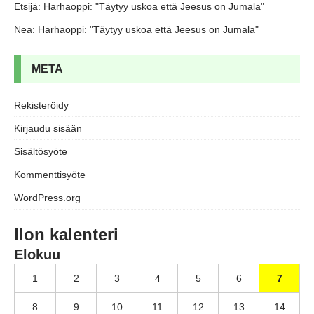
Etsijä
:
Harhaoppi: "Täytyy uskoa että Jeesus on Jumala"
Nea
:
Harhaoppi: "Täytyy uskoa että Jeesus on Jumala"
META
Rekisteröidy
Kirjaudu sisään
Sisältösyöte
Kommenttisyöte
WordPress.org
Ilon kalenteri
Elokuu
1
2
3
4
5
6
7
8
9
10
11
12
13
14