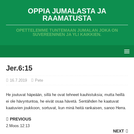
OPPIA JUMALASTA JA
RAAMATUSTA
OPETTELEMME TUNTEMAAN JUMALAN JOKA ON
SUVEREENINEN JA YLI KAIKKIEN.
Jer.6:15
16.7.2019
Pete
He joutuvat häpeään,
sillä he ovat tehneet kauhistuksia;
mutta heillä
ei ole hävyntuntoa,
he eivät osaa hävetä.
Sentähden he kaatuvat
kaatuvien joukkoon,
sortuvat,
kun minä heitä rankaisen,
sanoo Herra.
PREVIOUS
2.Moos.12:13
NEXT