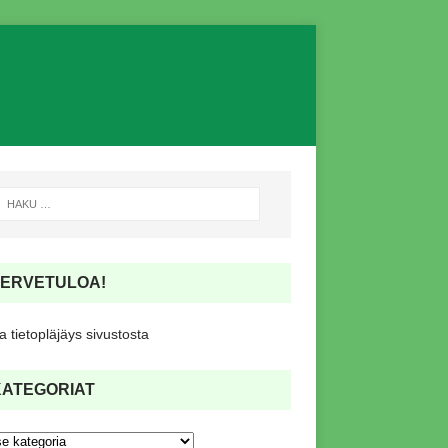
TERVETULOA!
 tietopläjäys sivustosta
KATEGORIAT