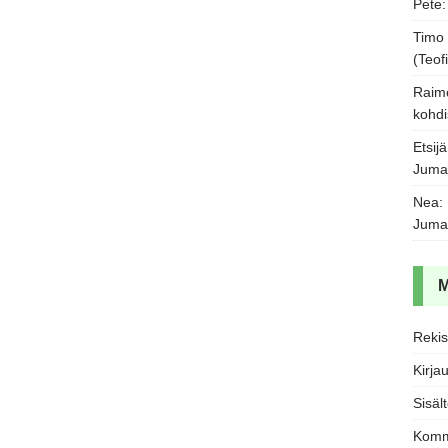
Pete
Timo
(Teofi
Raim
kohdi
Etsijä
Juma
Nea
:
Juma
Rekis
Kirja
Sisäl
Komm