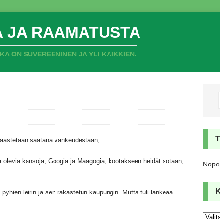
A JA RAAMATUSTA
 ON SUVEREENINEN JA YLI KAIKKIEN.
äästetään saatana vankeudestaan,
a olevia kansoja,
Googia ja Maagogia,
kootakseen heidät sotaan,
Nopea
 pyhien leirin ja sen rakastetun kaupungin.
Mutta tuli lankeaa