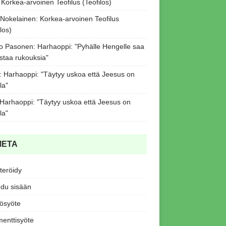
:
Korkea-arvoinen Teofilus (Teofilos)
 Nokelainen
:
Korkea-arvoinen Teofilus
los)
o Pasonen
:
Harhaoppi: "Pyhälle Hengelle saa
staa rukouksia"
:
Harhaoppi: "Täytyy uskoa että Jeesus on
la"
Harhaoppi: "Täytyy uskoa että Jeesus on
la"
META
teröidy
udu sisään
tösyöte
enttisyöte