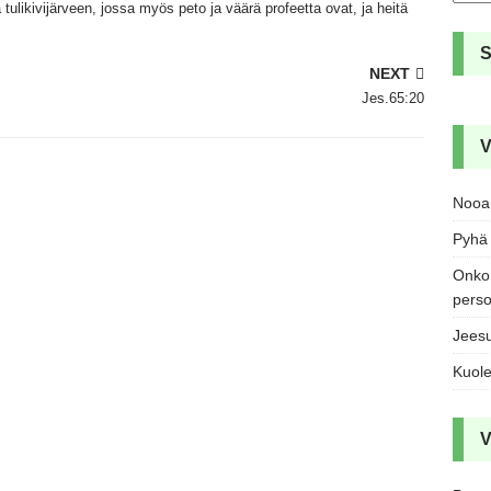
 tulikivijärveen,
jossa myös peto ja väärä profeetta ovat,
ja heitä
NEXT
Jes.65:20
V
Nooa 
Pyhä 
Onko 
pers
Jeesu
Kuole
V