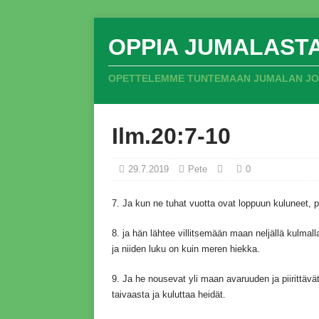
OPPIA JUMALAST
OPETTELEMME TUNTEMAAN JUMALAN JOKA
Ilm.20:7-10
29.7.2019
Pete
0
7.
Ja kun ne tuhat vuotta ovat loppuun kuluneet,
p
8.
ja hän lähtee villitsemään maan neljällä kulmall
ja niiden luku on kuin meren hiekka.
9.
Ja he nousevat yli maan avaruuden ja piirittävät
taivaasta ja kuluttaa heidät.