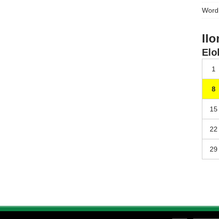
Word
Ilo
Elo
1
8
15
22
29
emes