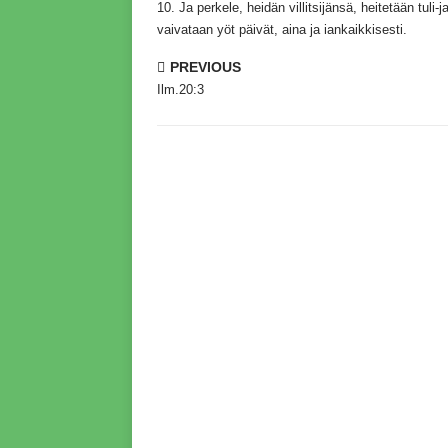
10.
Ja perkele,
heidän villitsijänsä,
heitetään tuli-ja
vaivataan yöt päivät,
aina ja iankaikkisesti.
PREVIOUS
Ilm.20:3