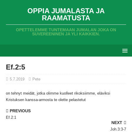
OPPIA JUMALASTA JA
RAAMATUSTA
OPETTELEMME TUNTEMAAN JUMALAN JOKA ON
SUVEREENINEN JA YLI KAIKKIEN.
Ef.2:5
5.7.2019
Pete
on tehnyt meidät,
jotka olimme kuolleet rikoksiimme,
eläviksi
Kristuksen kanssa-armosta te olette pelastetut
PREVIOUS
Ef.2:1
NEXT
Joh.3:3-7