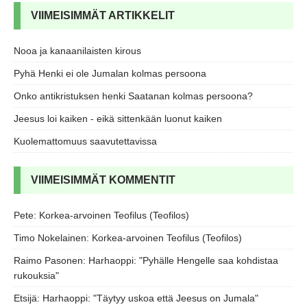
VIIMEISIMMÄT ARTIKKELIT
Nooa ja kanaanilaisten kirous
Pyhä Henki ei ole Jumalan kolmas persoona
Onko antikristuksen henki Saatanan kolmas persoona?
Jeesus loi kaiken - eikä sittenkään luonut kaiken
Kuolemattomuus saavutettavissa
VIIMEISIMMÄT KOMMENTIT
Pete
:
Korkea-arvoinen Teofilus (Teofilos)
Timo Nokelainen
:
Korkea-arvoinen Teofilus (Teofilos)
Raimo Pasonen
:
Harhaoppi: "Pyhälle Hengelle saa kohdistaa
rukouksia"
Etsijä
:
Harhaoppi: "Täytyy uskoa että Jeesus on Jumala"