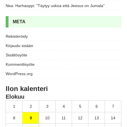
Nea
:
Harhaoppi: "Täytyy uskoa että Jeesus on Jumala"
META
Rekisteröidy
Kirjaudu sisään
Sisältösyöte
Kommenttisyöte
WordPress.org
Ilon kalenteri
Elokuu
1
2
3
4
5
6
7
8
9
10
11
12
13
14