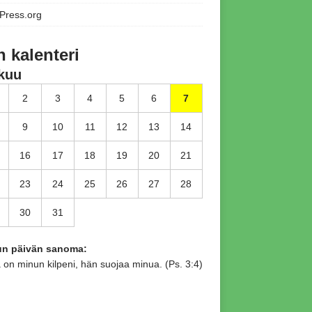
Press.org
n kalenteri
kuu
2
3
4
5
6
7
9
10
11
12
13
14
16
17
18
19
20
21
23
24
25
26
27
28
30
31
tun päivän sanoma:
 on minun kilpeni, hän suojaa minua. (Ps. 3:4)