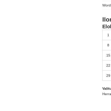
Word
Ilo
Elo
1
8
15
22
29
Vali
Herra