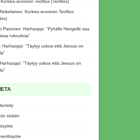
:
Korkea-arvoinen Teofilus (Teofilos)
 Nokelainen
:
Korkea-arvoinen Teofilus
los)
o Pasonen
:
Harhaoppi: "Pyhälle Hengelle saa
staa rukouksia"
:
Harhaoppi: "Täytyy uskoa että Jeesus on
la"
Harhaoppi: "Täytyy uskoa että Jeesus on
la"
META
teröidy
udu sisään
tösyöte
enttisyöte