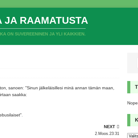
A JA RAAMATUSTA
 ON SUVEREENINEN JA YLI KAIKKIEN.
ton,
sanoen:
"Sinun jälkeläisillesi minä annan tämän maan,
irtaan saakka:
Nopea
jebusilaiset"
.
NEXT
2.Moos.23:31