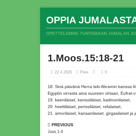
OPPIA JUMALAST
OPETTELEMME TUNTEMAAN JUMALAN JOKA
1.Moos.15:18-21
22.4.2026
Pete
0
18.
Sinä päivänä Herra teki Abramin kanssa lii
Egyptin virrasta aina suureen virtaan,
Eufrat-v
19.
keeniläiset,
kenissiläiset,
kadmonilaiset,
20.
heettiläiset,
perissiläiset,
refalaiset,
21.
amorilaiset,
kanaanilaiset,
girgasilaiset ja 
PREVIOUS
Joos.1:4