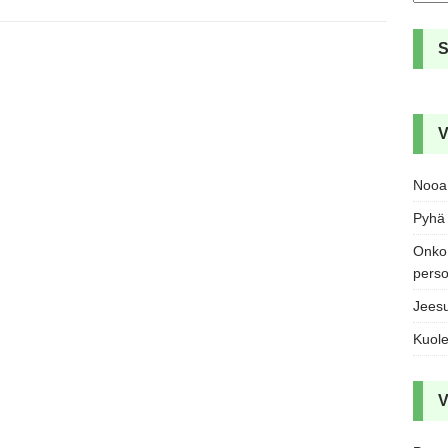
V
Nooa 
Pyhä 
Onko 
pers
Jeesu
Kuole
V