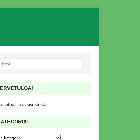
TERVETULOA!
 tietopläjäys sivustosta
KATEGORIAT