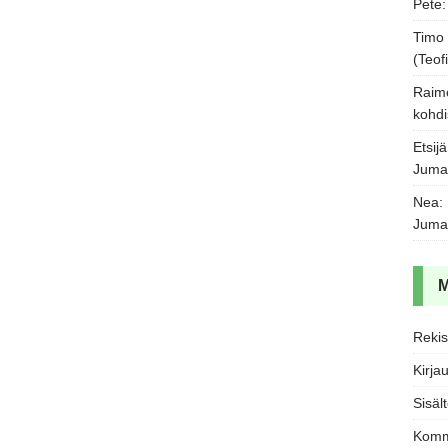
Pete
Timo
(Teofi
Raim
kohdi
Etsijä
Juma
Nea
:
Juma
Rekis
Kirja
Sisäl
Komm