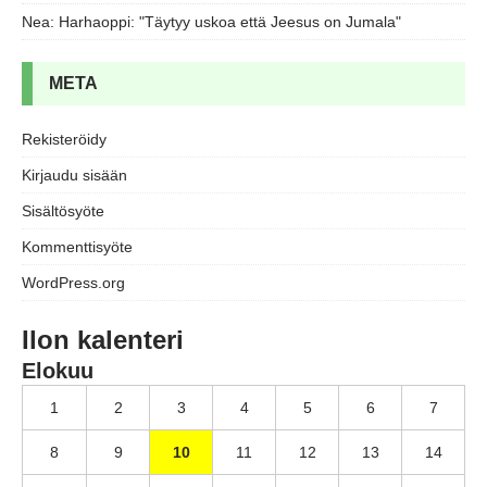
Nea
:
Harhaoppi: "Täytyy uskoa että Jeesus on Jumala"
META
Rekisteröidy
Kirjaudu sisään
Sisältösyöte
Kommenttisyöte
WordPress.org
Ilon kalenteri
Elokuu
1
2
3
4
5
6
7
8
9
10
11
12
13
14