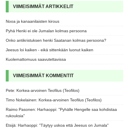
VIIMEISIMMÄT ARTIKKELIT
Nooa ja kanaanilaisten kirous
Pyhä Henki ei ole Jumalan kolmas persoona
Onko antikristuksen henki Saatanan kolmas persoona?
Jeesus loi kaiken - eikä sittenkään luonut kaiken
Kuolemattomuus saavutettavissa
VIIMEISIMMÄT KOMMENTIT
Pete
:
Korkea-arvoinen Teofilus (Teofilos)
Timo Nokelainen
:
Korkea-arvoinen Teofilus (Teofilos)
Raimo Pasonen
:
Harhaoppi: "Pyhälle Hengelle saa kohdistaa
rukouksia"
Etsijä
:
Harhaoppi: "Täytyy uskoa että Jeesus on Jumala"