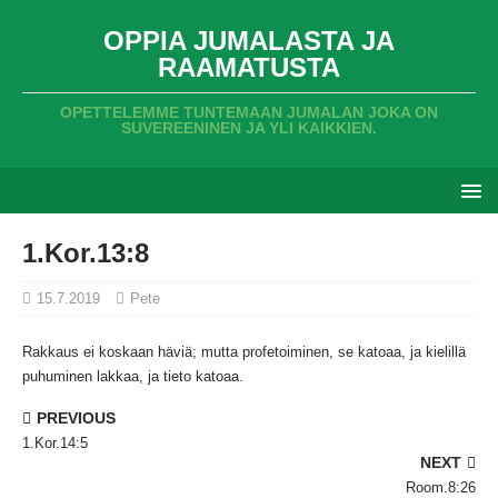
OPPIA JUMALASTA JA
RAAMATUSTA
OPETTELEMME TUNTEMAAN JUMALAN JOKA ON
SUVEREENINEN JA YLI KAIKKIEN.
1.Kor.13:8
15.7.2019
Pete
Rakkaus ei koskaan häviä;
mutta profetoiminen,
se katoaa,
ja kielillä
puhuminen lakkaa,
ja tieto katoaa.
PREVIOUS
1.Kor.14:5
NEXT
Room.8:26