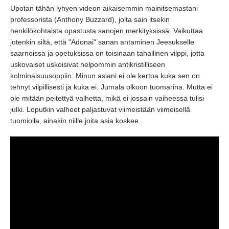
Upotan tähän lyhyen videon aikaisemmin mainitsemastani
professorista
(Anthony Buzzard)
, jolta sain itsekin
henkilökohtaista opastusta sanojen merkityksissä.
Vaikuttaa
jotenkin siltä,
että
"Adonai"
sanan antaminen Jeesukselle
saarnoissa ja opetuksissa on toisinaan tahallinen vilppi,
jotta
uskovaiset uskoisivat helpommin antikristilliseen
kolminaisuusoppiin.
Minun asiani ei ole kertoa kuka sen on
tehnyt vilpillisesti ja kuka ei.
Jumala olkoon tuomarina.
Mutta ei
ole mitään peitettyä valhetta,
mikä ei jossain vaiheessa tulisi
julki.
Loputkin valheet paljastuvat viimeistään viimeisellä
tuomiolla,
ainakin niille joita asia koskee.