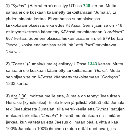
1)
"Kyrios"
(Herra/herra)
esiintyy UT:ssa
748
kertaa.
Mutta
sanaa ei ole koskaan käännetty tarkoittamaan
"Jumala"
. Ei
yhden ainoata kertaa.
Ei vanhassa suomalaisessa
kirkkokäännöksessä,
eikä edes KJV:ssä.
Sen sijaan se on 748
esiintymiskerrasta käännetty KJV:ssä tarkoittamaan
"Lord/lord"
667 kertaa.
Suomennoksissa hiukan useammin,
eli 679 kertaa
"herra"
, koska englannissa sekä
"sir"
että
"lord"
tarkoittavat
"herra"
.
2)
"Theos"
(Jumala/jumala)
esiintyy UT:ssa
1343
kertaa.
Mutta
sanaa ei ole koskaan käännetty tarkoittamaan
"Herra"
. Mutta
sen sijaan se on KJV:ssä käännetty tarkoittamaan
"God/god"
1333 kertaa.
3)
Apt.2:36
ilmoittaa meille että,
Jumala on tehnyt Jeesuksen
Herraksi
(kyriokseksi)
. Ei ole kovin järjellistä väittää että Jumala
teki Jeesuksesta Jumalan,
sillä verukkeella että
"kyrios"
satujen
mukaan tarkoittaa
"Jumala"
. Ei siinä muutenkaan olisi mitään
järkeä,
kun väitetään että Jeesus oli maan päällä yhtä aikaa
100%
Jumala ja 100%
ihminen
(kuten eräät opettavat)
, jos