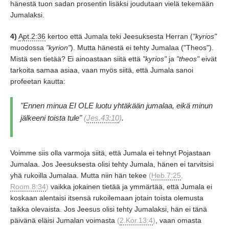
hänestä tuon sadan prosentin lisäksi joudutaan vielä tekemään
Jumalaksi.
4)
Apt.2:36
kertoo että Jumala teki Jeesuksesta Herran
(
"kyrios"
muodossa
"kyrion"
).
Mutta hänestä ei tehty Jumalaa
("Theos"
).
Mistä sen tietää?
Ei ainoastaan siitä että
"kyrios"
ja
"theos"
eivät
tarkoita samaa asiaa,
vaan myös siitä,
että Jumala sanoi
profeetan kautta:
"Ennen minua EI OLE luotu yhtäkään jumalaa,
eikä minun
jälkeeni toista tule"
(
Jes.43:10
)
.
Voimme siis olla varmoja siitä,
että Jumala ei tehnyt Pojastaan
Jumalaa.
Jos Jeesuksesta olisi tehty Jumala,
hänen ei tarvitsisi
yhä rukoilla Jumalaa.
Mutta niin hän tekee
(
Heb.7:25
,
Room.8:34
)
vaikka jokainen tietää ja ymmärtää,
että Jumala ei
koskaan alentaisi itsensä rukoilemaan jotain toista olemusta
taikka olevaista.
Jos Jeesus olisi tehty Jumalaksi,
hän ei tänä
päivänä eläisi Jumalan voimasta
(
2.Kor.13:4
)
, vaan omasta