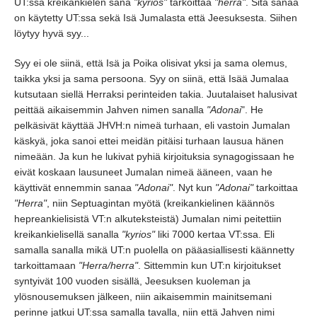
UT:ssa kreikankielen sana
"kyrios"
tarkoittaa
"herra"
. Sitä sanaa
on käytetty UT:ssa sekä Isä Jumalasta että Jeesuksesta.
Siihen
löytyy hyvä syy.
..
Syy ei ole siinä,
että Isä ja Poika olisivat yksi ja sama olemus,
taikka yksi ja sama persoona.
Syy on siinä,
että Isää Jumalaa
kutsutaan siellä Herraksi perinteiden takia.
Juutalaiset halusivat
peittää aikaisemmin Jahven nimen sanalla
"Adonai
".
He
pelkäsivät käyttää JHVH:n nimeä turhaan,
eli vastoin Jumalan
käskyä,
joka sanoi ettei meidän pitäisi turhaan lausua hänen
nimeään.
Ja kun he lukivat pyhiä kirjoituksia synagogissaan he
eivät koskaan lausuneet Jumalan nimeä ääneen,
vaan he
käyttivät ennemmin sanaa
"Adonai"
. Nyt kun
"Adonai"
tarkoittaa
"Herra"
, niin Septuagintan myötä
(kreikankielinen käännös
hepreankielisistä VT:n alkuteksteistä)
Jumalan nimi peitettiin
kreikankielisellä sanalla
"kyrios"
liki 7000 kertaa VT:ssa.
Eli
samalla sanalla mikä UT:n puolella on pääasiallisesti käännetty
tarkoittamaan
"Herra/herra"
. Sittemmin kun UT:n kirjoitukset
syntyivät 100 vuoden sisällä,
Jeesuksen kuoleman ja
ylösnousemuksen jälkeen,
niin aikaisemmin mainitsemani
perinne jatkui UT:ssa samalla tavalla,
niin että Jahven nimi