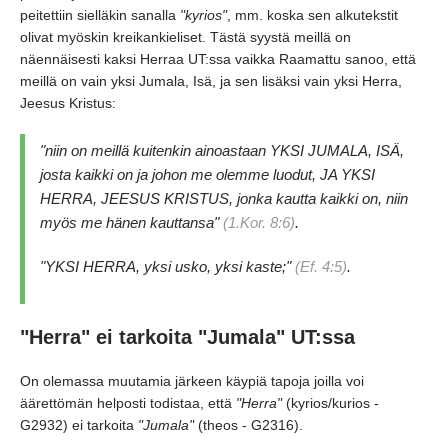
peitettiin sielläkin sanalla
"kyrios"
, mm.
koska sen alkutekstit
olivat myöskin kreikankieliset.
Tästä syystä meillä on
näennäisesti kaksi Herraa UT:ssa vaikka Raamattu sanoo,
että
meillä on vain yksi Jumala,
Isä,
ja sen lisäksi vain yksi Herra,
Jeesus Kristus:
"niin on meillä kuitenkin ainoastaan YKSI JUMALA,
ISÄ,
josta kaikki on ja johon me olemme luodut,
JA YKSI
HERRA,
JEESUS KRISTUS,
jonka kautta kaikki on,
niin
myös me hänen kauttansa"
(1.Kor.
8:6)
.
"YKSI HERRA,
yksi usko,
yksi kaste;
"
(Ef.
4:5)
.
"Herra"
ei tarkoita
"Jumala"
UT:ssa
On olemassa muutamia järkeen käypiä tapoja joilla voi
äärettömän helposti todistaa,
että
"Herra"
(kyrios/kurios
-
G2932)
ei tarkoita
"Jumala"
(theos
- G2316)
.