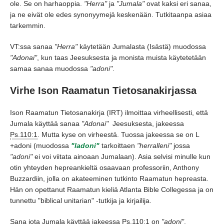
ole.
Se on harhaoppia.
"Herra"
ja
"Jumala"
ovat kaksi eri sanaa,
ja ne eivät ole edes synonyymejä keskenään.
Tutkitaanpa asiaa
tarkemmin.
VT:ssa sanaa
"Herra"
käytetään Jumalasta
(Isästä)
muodossa
"Adonai"
, kun taas Jeesuksesta ja monista muista käytetetään
samaa sanaa muodossa
"adoni"
.
Virhe Ison Raamatun Tietosanakirjassa
Ison Raamatun Tietosanakirja
(IRT)
ilmoittaa virheellisesti,
että
Jumala käyttää sanaa
"Adonai"
Jeesuksesta,
jakeessa
Ps.110:1
. Mutta kyse on virheestä.
Tuossa jakeessa se on L
+adoni
(muodossa
"ladoni"
tarkoittaen
"herralleni"
jossa
"adoni"
ei voi viitata ainoaan Jumalaan)
. Asia selvisi minulle kun
otin yhteyden hepreankieltä osaavaan professoriin,
Anthony
Buzzardiin,
jolla on akateeminen tutkinto Raamatun hepreasta.
Hän on opettanut Raamatun kieliä Atlanta Bible Collegessa ja on
tunnettu
"biblical unitarian"
-tutkija ja kirjailija.
Sana jota Jumala käyttää jakeessa
Ps.110:1
on
"adoni"
.