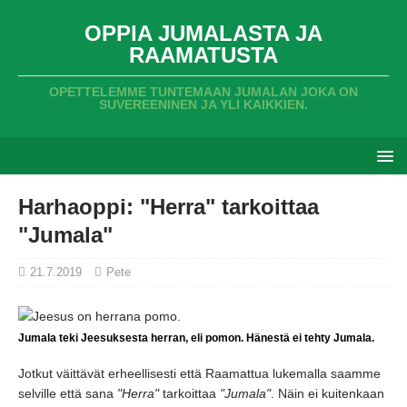
OPPIA JUMALASTA JA
RAAMATUSTA
OPETTELEMME TUNTEMAAN JUMALAN JOKA ON
SUVEREENINEN JA YLI KAIKKIEN.
Harhaoppi: "Herra" tarkoittaa
"Jumala"
21.7.2019
Pete
Jumala teki Jeesuksesta herran, eli pomon. Hänestä ei tehty Jumala.
Jotkut väittävät erheellisesti että Raamattua lukemalla saamme
selville että sana
"Herra"
tarkoittaa
"Jumala"
. Näin ei kuitenkaan