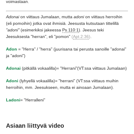
voimastaan.
Adonai
on viittaus Jumalaan,
mutta
adoni
on viittaus herroihin
(eli pomoihin)
jotka ovat ihmisiä.
Jeesusta kutsutaan tittelillä
"adoni"
(esimerkiksi jakeessa
Ps.110:1
).
Jeesus teki
Jeesuksesta
"herran"
, eli
"pomon"
(
Apt.2:36
)
.
Adon
=
"Herra"
/
"herra"
(juurisana tai perusta sanoille
"adonai"
ja
"adoni"
)
Adonai
(pitkällä vokaalilla)
=
"Herrani"
(VT:ssa viittaus Jumalaan)
Adoni
(lyhyellä vokaalilla)
=
"herrani"
(VT:ssa viittaus muihin
herroihin,
mm.
Jeesukseen,
mutta ei ainoaan Jumalaan)
.
Ladoni
=
"Herralleni"
Asiaan liittyvä video