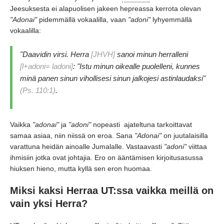
Jeesuksesta ei alapuolisen jakeen hepreassa kerrota olevan
"Adonai"
pidemmällä vokaalilla,
vaan
"adoni"
lyhyemmällä
vokaalilla:
"Daavidin virsi.
Herra
[JHVH]
sanoi minun herralleni
[l+adoni= ladoni]
:
"Istu minun oikealle puolelleni,
kunnes
minä panen sinun vihollisesi sinun jalkojesi astinlaudaksi"
(Ps.
110:1)
.
Vaikka
"adonai"
ja
"adoni"
nopeasti ajateltuna tarkoittavat
samaa asiaa,
niin niissä on eroa.
Sana
"Adonai"
on juutalaisilla
varattuna heidän ainoalle Jumalalle.
Vastaavasti
"adoni"
viittaa
ihmisiin jotka ovat johtajia.
Ero on ääntämisen kirjoitusasussa
hiuksen hieno,
mutta kyllä sen eron huomaa.
Miksi kaksi Herraa UT:ssa vaikka meillä on
vain yksi Herra?