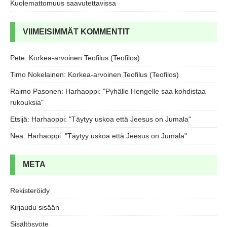
Kuolemattomuus saavutettavissa
VIIMEISIMMÄT KOMMENTIT
Pete
:
Korkea-arvoinen Teofilus (Teofilos)
Timo Nokelainen
:
Korkea-arvoinen Teofilus (Teofilos)
Raimo Pasonen
:
Harhaoppi: "Pyhälle Hengelle saa kohdistaa
rukouksia"
Etsijä
:
Harhaoppi: "Täytyy uskoa että Jeesus on Jumala"
Nea
:
Harhaoppi: "Täytyy uskoa että Jeesus on Jumala"
META
Rekisteröidy
Kirjaudu sisään
Sisältösyöte