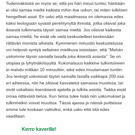
Todennäköistä on myös se,
että jos hän minut tuntisi,
hänkään
ei olisi samaa mieltä kaikista mihin itse uskon,
tai miten tulkitsen
hengelliset asiat.
En usko että maailmassa on olemassa edes
kaksi teologiaan syvästi perehtynyttä ihmistä,
jotka olisivat joka
ikisestä tulkinnasta täysin samaa mieltä.
Jos olisivat kaikesta
samaa mieltä,
he eivät ole vielä keskustelleet keskenään
riittävän monista aiheista.
Kymmenen minuutin keskustelussa
voi helposti syntyä sellainen mielikuva toisistaan,
että
"Mehän
uskomme täysin samalla tavalla joka ikisestä asiasta"
. Se on
utopiaa ja lyhytnäköisyyttä.
Kokonaisuus kaikkine tulkintoineen
ei mahdu millään 10 minuuttiin,
eikä edes muutamaan tuntiin.
Jos teologit uskoisivat täysin samalla tavalla vaikkapa 200:ssa
eri aiheessa,
niin he olisivat kasvatetut samassa muotissa,
tai
eivät uskaltaisi itsenäisesti ajatella ja tulkita asioita.
Taikka eivät
omaa riittävästi tietoa.
Kun tietoa tulee lisää niin uskomukset ja
tulkinnatkin voivat muuttua.
Tässä ajassa ja näissä puitteissa
emme tule koskaan valmiiksi,
enkä usko että sitä edes
vaaditaan.
Kerro kaverille!