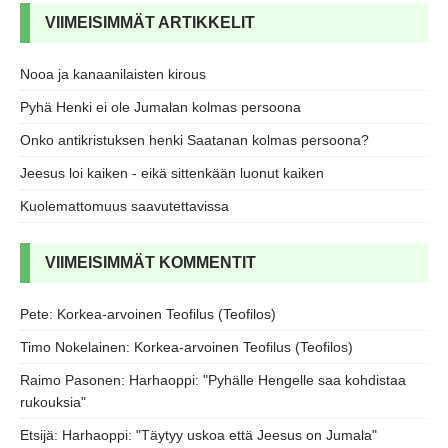
VIIMEISIMMÄT ARTIKKELIT
Nooa ja kanaanilaisten kirous
Pyhä Henki ei ole Jumalan kolmas persoona
Onko antikristuksen henki Saatanan kolmas persoona?
Jeesus loi kaiken - eikä sittenkään luonut kaiken
Kuolemattomuus saavutettavissa
VIIMEISIMMÄT KOMMENTIT
Pete
:
Korkea-arvoinen Teofilus (Teofilos)
Timo Nokelainen
:
Korkea-arvoinen Teofilus (Teofilos)
Raimo Pasonen
:
Harhaoppi: "Pyhälle Hengelle saa kohdistaa
rukouksia"
Etsijä
:
Harhaoppi: "Täytyy uskoa että Jeesus on Jumala"