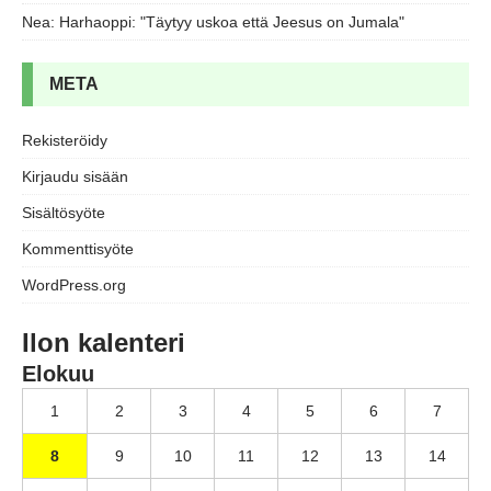
Nea
:
Harhaoppi: "Täytyy uskoa että Jeesus on Jumala"
META
Rekisteröidy
Kirjaudu sisään
Sisältösyöte
Kommenttisyöte
WordPress.org
Ilon kalenteri
Elokuu
1
2
3
4
5
6
7
8
9
10
11
12
13
14