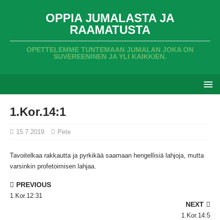
OPPIA JUMALASTA JA
RAAMATUSTA
OPETTELEMME TUNTEMAAN JUMALAN JOKA ON
SUVEREENINEN JA YLI KAIKKIEN.
1.Kor.14:1
15.7.2019
Pete
Tavoitelkaa rakkautta ja pyrkikää saamaan hengellisiä lahjoja,
mutta
varsinkin profetoimisen lahjaa.
PREVIOUS
1.Kor.12:31
NEXT
1.Kor.14:5